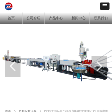
首页
公司介绍
产品中心
新闻中心
联系我们
넳
넲
首页
ꄲ
塑料板材设备
ꄲ
PVD排水板生产机器 塑料排水带生产线 中瑞塑机