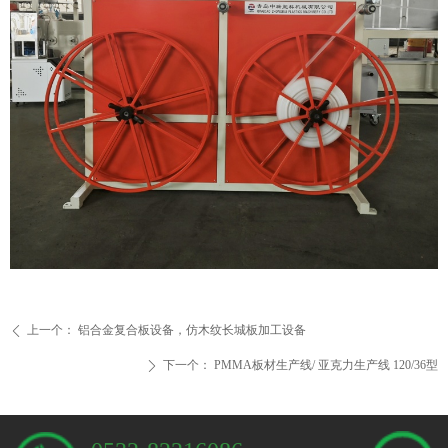
上一个：
铝合金复合板设备，仿木纹长城板加工设备
ꄴ
下一个：
PMMA板材生产线/ 亚克力生产线 120/36型
ꄲ