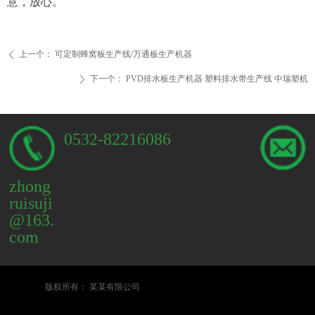
意，放心。
上一个：
可定制蜂窝板生产线/万通板生产机器
ꄴ
下一个：
PVD排水板生产机器 塑料排水带生产线 中瑞塑机
ꄲ
0532-82216086
zhong
ruisuji
@163.
com
版权所有：
某某有限公司