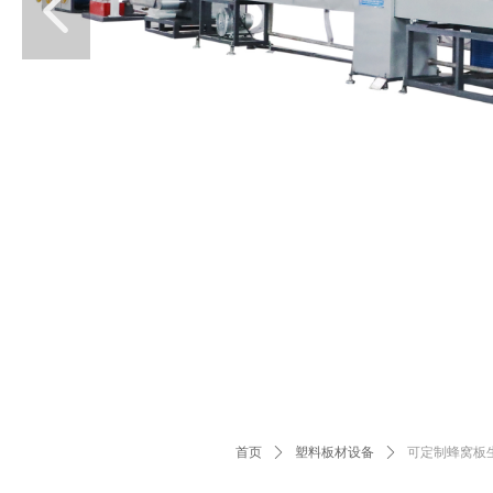
넳
首页
ꄲ
塑料板材设备
ꄲ
可定制蜂窝板