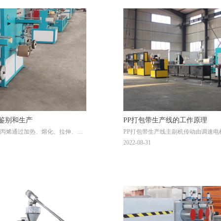
鉴别和生产
PP打包带生产线的工作原理
丙烯通过加热、熔化、拉伸、冷
PP打包带生产线主副机传动由调速电
装材料，影响打包带生产设备质
成。成型部分由螺杆料筒、机头、口
2022-08-31
度、弯曲度、伸长率等。在拉力
斗到螺杆料筒加热挤压出初胚。温度控制
，长度越长成本越低。
度，第二段--170度，第三段--220度，机