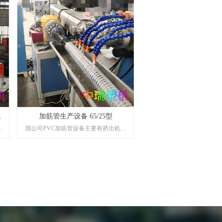
排
、
等
化
效
0
加筋管生产设备 65/25型
中
我公司PVC加筋管设备主要有挤出机、
聚
机头、加筋成型机及其他辅助设备等组
裂
成，采用自我研制的挤出机，配置精度
等
高，结构紧凑合理，性能稳定，工作效
域
率高，生产流程生产的管材内壁光滑，
备
不易造成阻塞，可相应地减少检查维
可
修。生产的管材广泛应用于市政工程建
可
设，另外还可用于农田灌溉、电力通
平
讯、电缆保护以及工业排污等领域。
的