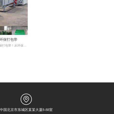
环保打包带
保打包带！从环保的
利用的使命。透过这
什么这么受欢迎了，
打包带产品，采用的都
收的性能是绝对受大
PP打包带生产线生
概是一般普通生产线
中国北京市东城区某某大厦8-88室