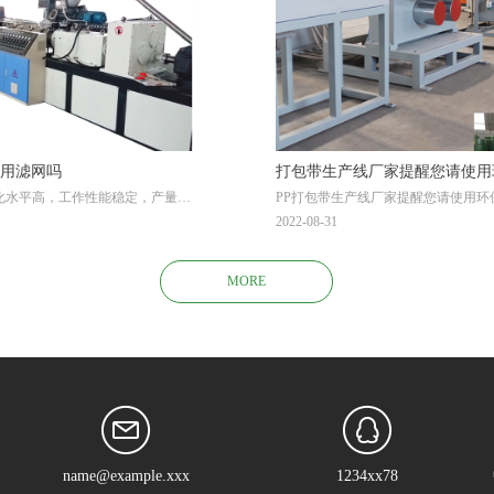
使用滤网吗
打包带生产线厂家提醒您请使用
动化水平高，工作性能稳定，产量
PP打包带生产线厂家提醒您请使用环
于广告刻字材料、建筑、装饰材
角度来看，新型的打包带都可回收再
2022-08-31
。厂家在使用pvc型材生产线的过
一点，就不难理解PP打包带生产线为
的选择问题，要不要选择滤网
因为PP打包带生产线生产出来的PP
是优质的填充材料，所以其环保可回
MORE
家喜爱的。其次，从效率层面来考虑，
产出来的PP打包带产品，其出带率大
的2到3倍左右。
name@example.xxx
1234xx78