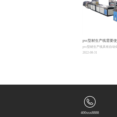
pvc型材生产线需要
pvc型材生产线具有自
大，效率高等特点。适应
2022-08-31
料及家具门窗材料等行业
程中，有时候会面临滤网
呢？
400xxx8888