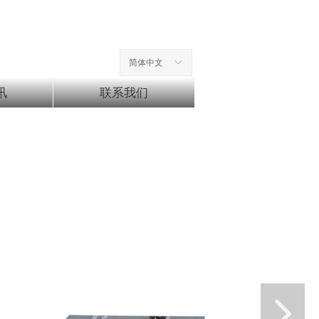
简体中文
ꀅ
讯
联系我们
넲