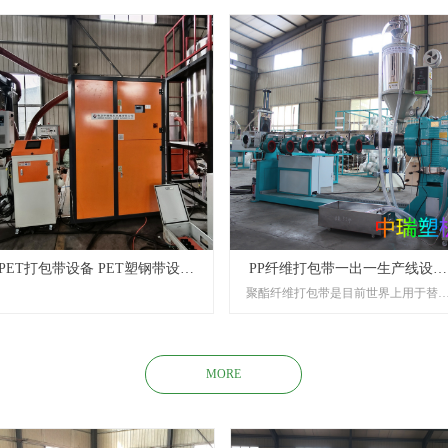
PET打包带设备 PET塑钢带设备
PP纤维打包带一出一生产线设备
聚酯纤维打包带是目前世界上用于替
ZSJ75/30型
75/3型
钢带的一种新型环保的包装材料。广
地被化工、机械、木材、医疗、玻璃
铝锭、钢材、造纸、精密仪器等行业
用。它带以M型钢扣做连接，在设计合
MORE
的情况下，不仅连接牢固，而且在紧
状态下永不脱落打滑，大大提高了捆
和运输过程中的工作效率性和安全性