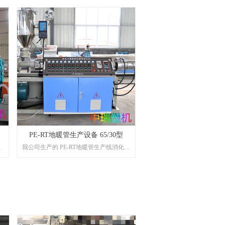
PE-RT地暖管生产设备 65/30型
代
我公司生产的 PE-RT地暖管生产线消化吸
泛
收了欧洲技术，结构好，配置先进，自
、
动化程度高，操作简便。挤出机螺杆采
采
用BM型，产量高，塑化好，稳定可靠。
理
该生产线外形美观，自动化程度高，生
固
产稳定可靠。
绑
。