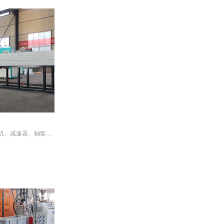
机、减速器、轴套组
模组成。原料通过料
机身第一段--120
头有250--280度。