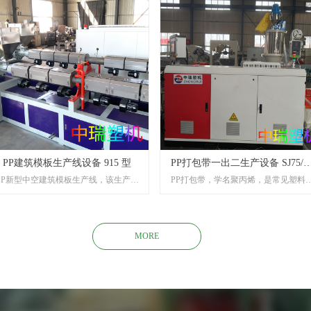
聚酯纤维柔性打包带设备有聚酯纤维
列放卷装置、塑料挤出机、复合模具
冷却水箱、烘箱、牵引机组、收卷机
组成。生产线采用自动化控制，自动
程度高，设备稳定，操作简便，生产
率高，使用寿命长。
PP建筑模板生产线设备 915 型
PP打包带一出二生产设备 SJ75/3
PP新型中空建筑模板生产线，该生产线
PP打包带，学名聚丙烯，是常见塑料
型
是我公司吸收国内新的挤出技术和自主
较轻的一种，PP打包带的主要材料是
发明创新而研制成功的，本机组有两台
丙烯拉丝级树脂，因其可塑性好，断
单螺杆挤出机或单螺杆加平行双螺杆挤
拉力强，耐弯曲，比重轻，使用方便
出主机共挤之后经过液压换网器、模
优点，被加工成的捆扎带，已在各领
MORE
具、定型机、一次牵引机、退火炉、冷
中广泛作用。PP全自动打包带生产设
却箱，二次牵引机、横切机、输送机组
产带量高，带子拉力大，色泽鲜艳，
成，为国内外多家企业提供了全套生产
生产PP彩色、透明、半透明打包带，
设备。
压花、可印字。花纹清晰美观，端面
整，带子规格可调，可出一卷3000米