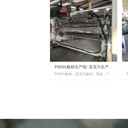
PMMA板材生产线/ 亚克力生产线
PMMA板材（亚克力板材）用途：广泛
120/36型
用于仪器、仪表零件、灯具、装潢、建
筑材料、飞机、汽车配件、工艺制品、
电器绝缘材料、标本、标，以及各种轻
工、文教、生活用品等。浴缸板用途:采
用PMMA-ABS共挤复合而成，既保留了
亚克力板表面光泽的特性，又兼顾了
ABS板材耐冲击的优点。